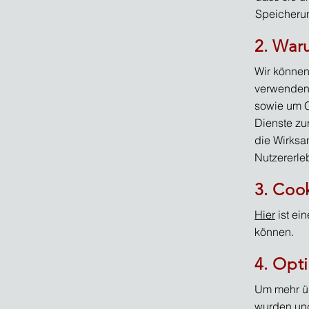
Speicherun
2. War
Wir können
verwenden,
sowie um C
Dienste zu
die Wirksa
Nutzererle
3. Coo
Hier
ist ei
können.
4. Opt
Um mehr üb
wurden und