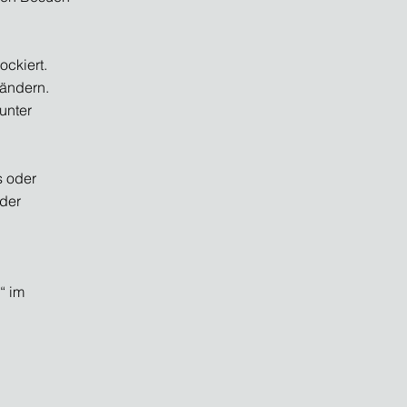
ockiert.
ändern.
unter
s oder
oder
“ im