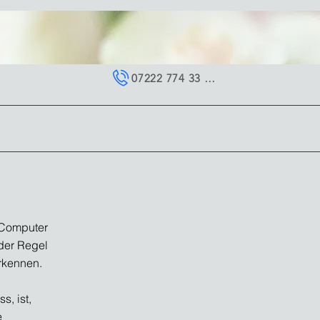
07222 774 33 64
n Computer
 der Regel
rkennen.
s, ist,
e