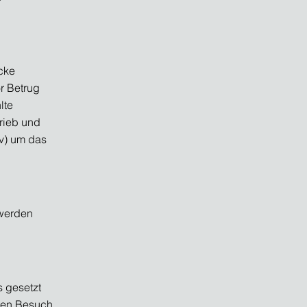
cke
r Betrug
lte
trieb und
iv) um das
 werden
s gesetzt
inen Besuch